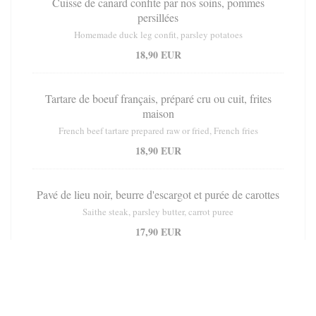
Cuisse de canard confite par nos soins, pommes
persillées
Homemade duck leg confit, parsley potatoes
18,90 EUR
Tartare de boeuf français, préparé cru ou cuit, frites
maison
French beef tartare prepared raw or fried, French fries
18,90 EUR
Pavé de lieu noir, beurre d'escargot et purée de carottes
Saithe steak, parsley butter, carrot puree
17,90 EUR
Fish and chips de cabillaud, sauce tartare
Fish and chips, tartare sauce
16,90 EUR