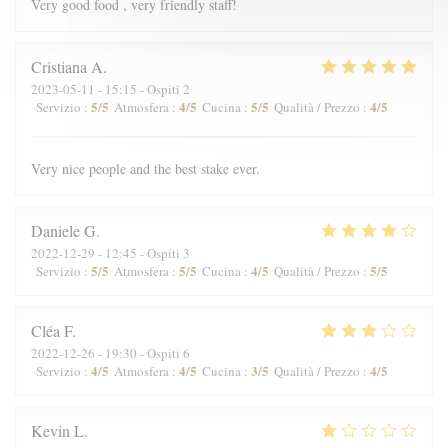
Very good food , very friendly staff!
Cristiana
A
2023-05-11
- 15:15 - Ospiti 2
5
/5
4
/5
5
/5
4
/5
Servizio
:
Atmosfera
:
Cucina
:
Qualità / Prezzo
:
Very nice people and the best stake ever.
Daniele
G
2022-12-29
- 12:45 - Ospiti 3
5
/5
5
/5
4
/5
5
/5
Servizio
:
Atmosfera
:
Cucina
:
Qualità / Prezzo
:
Cléa
F
2022-12-26
- 19:30 - Ospiti 6
4
/5
4
/5
3
/5
4
/5
Servizio
:
Atmosfera
:
Cucina
:
Qualità / Prezzo
:
Kevin
L