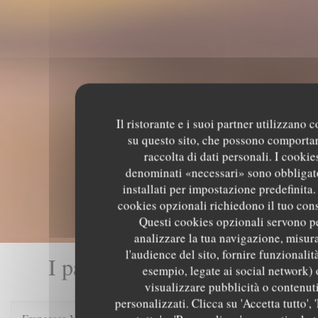
Il ristorante e i suoi partner utilizzano 
su questo sito, che possono comportar
raccolta di dati personali. I cookie
denominati «necessari» sono obbligat
installati per impostazione predefinita. 
cookies opzionali richiedono il tuo con
Questi cookies opzionali servono p
analizzare la tua navigazione, misur
l'audience del sito, fornire funzionalit
I pareri dei nostri clienti
esempio, legate ai social network) 
visualizzare pubblicità o contenut
personalizzati. Clicca su 'Accetta tutto', '