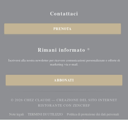
Contattaci
PRENOTA
Rimani informato
*
Iscriversi alla nostra newsletter per ricevere comunicazioni personalizzate e offerte di
marketing via e-mail.
ABBONATI
© 2026 CHEZ CLAUDE — CREAZIONE DEL SITO INTERNET
((APRE UNA NUOVA 
RISTORANTE CON
ZENCHEF
((apre una nuova finestra))
((apre una nuova finestra))
((apre 
Note legali
TERMINI DI UTILIZZO
Politica di protezione dei dati personali
((apre una nuova finestra))
((apre una nuova finestra))
Informativa sui cookie
Accessibilita