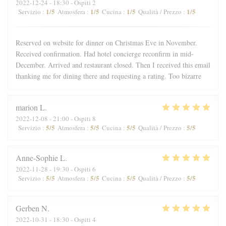
2022-12-24
- 18:30 - Ospiti 2
1
/5
1
/5
1
/5
1
/5
Servizio
:
Atmosfera
:
Cucina
:
Qualità / Prezzo
:
Reserved on website for dinner on Christmas Eve in November.
Received confirmation. Had hotel concierge reconfirm in mid-
December. Arrived and restaurant closed. Then I received this email
thanking me for dining there and requesting a rating. Too bizarre
marion
L
2022-12-08
- 21:00 - Ospiti 8
5
/5
5
/5
5
/5
5
/5
Servizio
:
Atmosfera
:
Cucina
:
Qualità / Prezzo
:
Anne-Sophie
L
2022-11-28
- 19:30 - Ospiti 6
5
/5
5
/5
5
/5
5
/5
Servizio
:
Atmosfera
:
Cucina
:
Qualità / Prezzo
:
Gerben
N
2022-10-31
- 18:30 - Ospiti 4