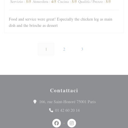
5
/5
4
/5
5
/5
5
/5
Servizio
:
Atmosfera
:
Cucina
:
Qualità / Prezzo
:
Food and service were great! Especially the chicken leg as main
dish and the brioche as dessert
1
2
3
Contattaci
((apre una nuova fin
166, rue Saint-Honoré 75001 Paris
01 42 60 20 14
Facebook ((apre una nuova finestra))
Instagram ((apre una nuova fine