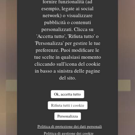
fornire funzionalità (ad
esempio, legate ai social
network) o visualizzare
pubblicità o contenuti
personalizzati. Clicca su
'Accetta tutto', 'Rifiuta tutto' o
'Personalizza' per gestire le tue
preferenze. Puoi modificare le
CHEZ CLAUDE
tue scelte in qualsiasi momento
RISTORANTE SEMINARIO
ACCOGLIENZA
|
PARIS
cliccando sull'icona del cookie
in basso a sinistra delle pagine
del sito.
PRENOTA
Ok, accetta tutto
Rifiuta tutti i cookie
Personalizza
Politica di protezione dei dati personali
Politica di gestione dei cookie