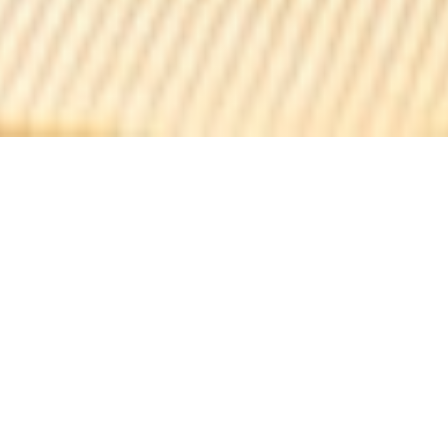
Chez Claude
Situato nel centro di Parigi, vicino al Louvre e Châtelet, Chez
Claude è un pub tradizionale situato su tre piani con camere
per noleggio privato (gruppo a casa fino a 150 persone) per i
vostri vari eventi (compleanni, pasti in famiglia, tra amici,
cene di lavoro, sala riunioni con WIFI)