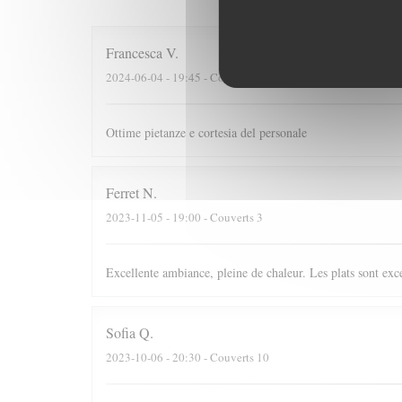
Francesca
V
2024-06-04
- 19:45 - Couverts 2
Ottime pietanze e cortesia del personale
Ferret
N
2023-11-05
- 19:00 - Couverts 3
Excellente ambiance, pleine de chaleur. Les plats sont exc
Sofia
Q
2023-10-06
- 20:30 - Couverts 10