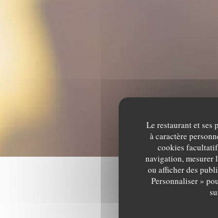
Le restaurant et ses 
à caractère personne
cookies facultati
navigation, mesurer l
ou afficher des publ
Personnaliser » pou
su
Les av