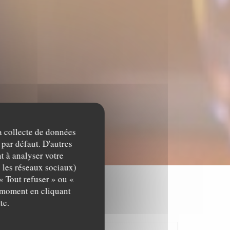
la collecte de données
 par défaut. D'autres
t à analyser votre
c les réseaux sociaux)
« Tout refuser » ou «
t moment en cliquant
te.