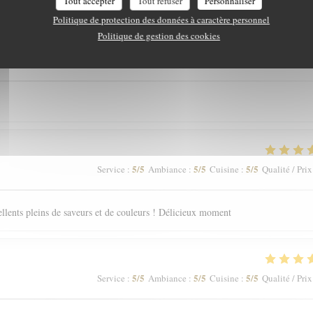
Tout accepter
Tout refuser
Personnaliser
Politique de protection des données à caractère personnel
Politique de gestion des cookies
5
/5
4
/5
5
/5
Service
:
Ambiance
:
Cuisine
:
Qualité / Prix
5
/5
5
/5
5
/5
Service
:
Ambiance
:
Cuisine
:
Qualité / Prix
ellents pleins de saveurs et de couleurs ! Délicieux moment
5
/5
5
/5
5
/5
Service
:
Ambiance
:
Cuisine
:
Qualité / Prix