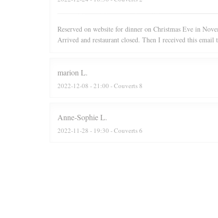
Reserved on website for dinner on Christmas Eve in Nove
Arrived and restaurant closed. Then I received this email 
marion
L
2022-12-08
- 21:00 - Couverts 8
Anne-Sophie
L
2022-11-28
- 19:30 - Couverts 6
Gerben
N
2022-10-31
- 18:30 - Couverts 4
Food and service were great! Especially the chicken leg as