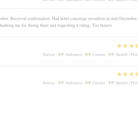
mber. Received confirmation. Had hotel concierge reconfirm in mid-December.
thanking me for dining there and requesting a rating. Too bizarre
5
/5
5
/5
5
/5
Service
:
Ambiance
:
Cuisine
:
Qualité / Prix
5
/5
5
/5
5
/5
Service
:
Ambiance
:
Cuisine
:
Qualité / Prix
5
/5
4
/5
5
/5
Service
:
Ambiance
:
Cuisine
:
Qualité / Prix
 main dish and the brioche as dessert