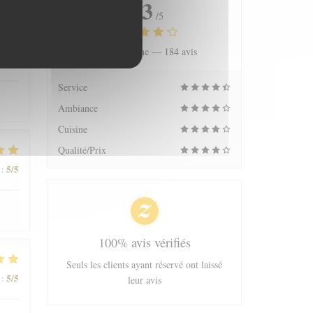
4.3
/5
Note moyenne —
184 avis
4
/5
:
Service
Ambiance
Cuisine
Qualité/Prix
5
/5
:
100% avis vérifiés
Seuls les clients ayant réservé ont laissé
5
/5
:
leur avis