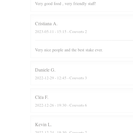
Very good food , very friendly staff!
Cristiana
A
2023-05-11
- 15:15 - Couverts 2
Very nice people and the best stake ever.
Daniele
G
2022-12-29
- 12:45 - Couverts 3
Cléa
F
2022-12-26
- 19:30 - Couverts 6
Kevin
L
2022-12-24
- 18:30 - Couverts 2