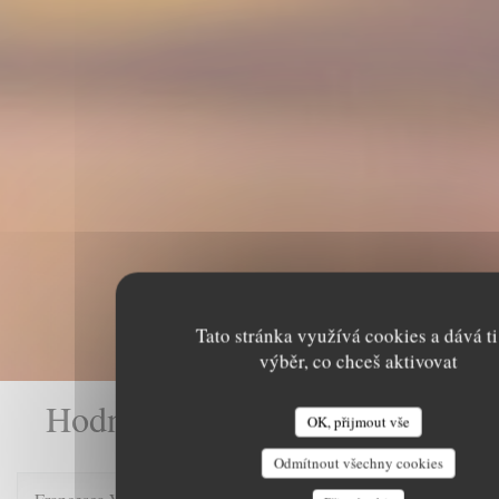
Tato stránka využívá cookies a dává ti
výběr, co chceš aktivovat
Hodnocení našich zákazníků
OK, přijmout vše
Odmítnout všechny cookies