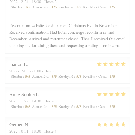
2022-12-24
- 18:30 - Hosté 2
1
/5
1
/5
1
/5
1
/5
Služba
:
Atmosféra
:
Kuchyně
:
Kvalita / Cena
:
Reserved on website for dinner on Christmas Eve in November.
Received confirmation. Had hotel concierge reconfirm in mid-
December. Arrived and restaurant closed. Then I received this email
thanking me for dining there and requesting a rating. Too bizarre
marion
L
2022-12-08
- 21:00 - Hosté 8
5
/5
5
/5
5
/5
5
/5
Služba
:
Atmosféra
:
Kuchyně
:
Kvalita / Cena
:
Anne-Sophie
L
2022-11-28
- 19:30 - Hosté 6
5
/5
5
/5
5
/5
5
/5
Služba
:
Atmosféra
:
Kuchyně
:
Kvalita / Cena
:
Gerben
N
2022-10-31
- 18:30 - Hosté 4