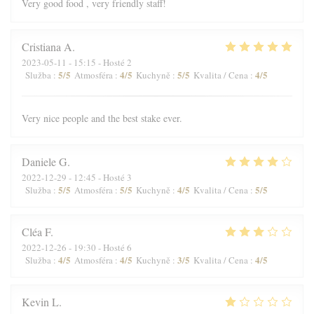
Very good food , very friendly staff!
Cristiana
A
2023-05-11
- 15:15 - Hosté 2
5
/5
4
/5
5
/5
4
/5
Služba
:
Atmosféra
:
Kuchyně
:
Kvalita / Cena
:
Very nice people and the best stake ever.
Daniele
G
2022-12-29
- 12:45 - Hosté 3
5
/5
5
/5
4
/5
5
/5
Služba
:
Atmosféra
:
Kuchyně
:
Kvalita / Cena
:
Cléa
F
2022-12-26
- 19:30 - Hosté 6
4
/5
4
/5
3
/5
4
/5
Služba
:
Atmosféra
:
Kuchyně
:
Kvalita / Cena
:
Kevin
L