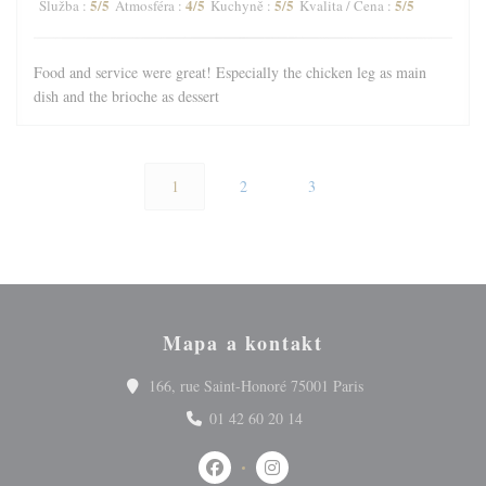
5
/5
4
/5
5
/5
5
/5
Služba
:
Atmosféra
:
Kuchyně
:
Kvalita / Cena
:
Food and service were great! Especially the chicken leg as main
dish and the brioche as dessert
1
2
3
Mapa a kontakt
((otevře se v novém
166, rue Saint-Honoré 75001 Paris
01 42 60 20 14
Facebook ((otevře se v novém okně))
Instagram ((otevře se v novém 